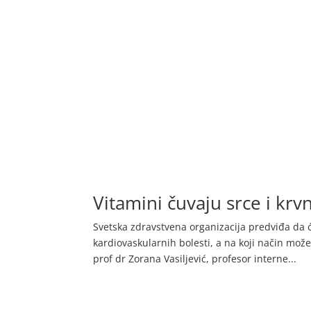
Vitamini čuvaju srce i kr
Svetska zdravstvena organizacija predviđa da ć
kardiovaskularnih bolesti, a na koji način mo
prof dr Zorana Vasiljević, profesor interne...