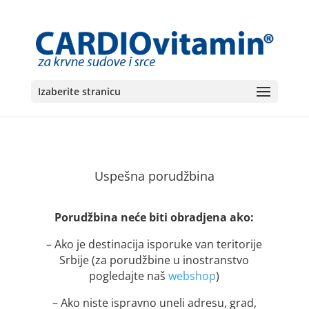
Izaberite stranicu
Uspešna porudžbina
Porudžbina neće biti obradjena ako:
– Ako je destinacija isporuke van teritorije
Srbije (za porudžbine u inostranstvo
pogledajte naš
webshop
)
– Ako niste ispravno uneli adresu, grad,