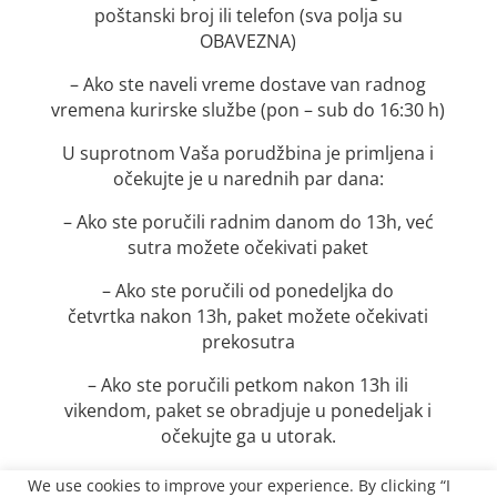
poštanski broj ili telefon (sva polja su
OBAVEZNA)
– Ako ste naveli vreme dostave van radnog
vremena kurirske službe (pon – sub do 16:30 h)
U suprotnom Vaša porudžbina je primljena i
očekujte je u narednih par dana:
– Ako ste poručili radnim danom do 13h, već
sutra možete očekivati paket
– Ako ste poručili od ponedeljka do
četvrtka nakon 13h, paket možete očekivati
prekosutra
– Ako ste poručili petkom nakon 13h ili
vikendom, paket se obradjuje u ponedeljak i
očekujte ga u utorak.
We use cookies to improve your experience. By clicking “I